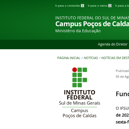
Ir para o conteúdo
1
Ir para o menu
2
Ir para a
INSTITUTO FEDERAL DO SUL DE MINA
Campus Poços de Cald
Ministério da Educação
Agenda do Diretor
PÁGINA INICIAL
>
NOTÍCIAS
>
NOTÍCIAS EM DES
Publicad
05 de Ag
Func
O IFSU
de 202
sexta-f