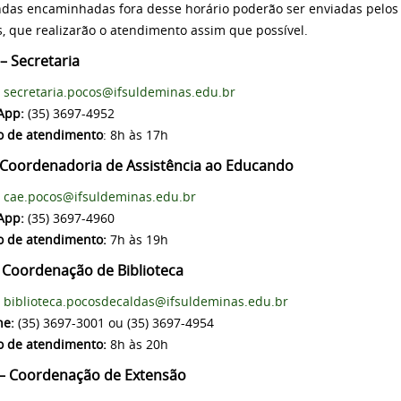
as encaminhadas fora desse horário poderão ser enviadas pelos c
s, que realizarão o atendimento assim que possível.
– Secretaria
secretaria.pocos@ifsuldeminas.edu.br
App:
(35) 3697-4952
o de atendimento
: 8h às 17h
 Coordenadoria de Assistência ao Educando
cae.pocos@ifsuldeminas.edu.br
App:
(35) 3697-4960
o de atendimento:
7h às 19h
 Coordenação de Biblioteca
biblioteca.pocosdecaldas@ifsuldeminas.edu.br
ne:
(35) 3697-3001 ou (35) 3697-4954
o de atendimento:
8h às 20h
– Coordenação de Extensão