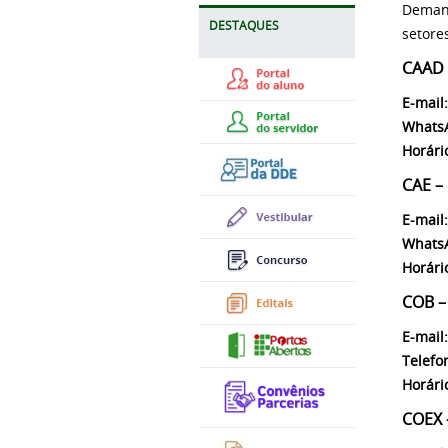
Demand
DESTAQUES
setore
CAAD 
E-mail:
Whats
Horári
CAE –
E-mail:
Whats
Horári
COB –
E-mail:
Telefo
Horári
COEX 