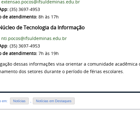
extensao.pocos@ifsuldeminas.edu.br
App:
(35) 3697-4953
o de atendimento:
8h às 17h
 Núcleo de Tecnologia da Informação
nti.pocos@ifsuldeminas.edu.br
App
: (35) 3697-4953
o de atendimento:
7h às 19h
lgação dessas informações visa orientar a comunidade acadêmica 
namento dos setores durante o período de férias escolares.
do em:
Notícias
,
Notícias em Destaques