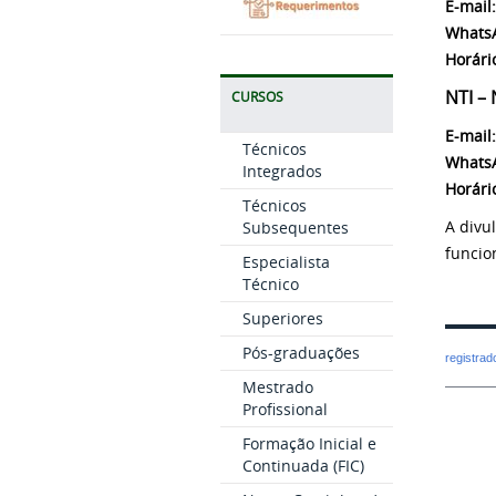
E-mail:
Whats
Horári
NTI –
CURSOS
E-mail:
Técnicos
Whats
Integrados
Horári
Técnicos
A divu
Subsequentes
funcio
Especialista
Técnico
Superiores
Pós-graduações
registra
Mestrado
Profissional
Formação Inicial e
Continuada (FIC)