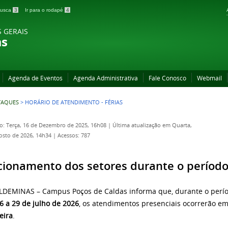
 busca
3
Ir para o rodapé
4
S GERAIS
as
Agenda de Eventos
Agenda Administrativa
Fale Conosco
Webmail
TAQUES
>
HORÁRIO DE ATENDIMENTO - FÉRIAS
o: Terça, 16 de Dezembro de 2025, 16h08
|
Última atualização em Quarta,
osto de 2026, 14h34
|
Acessos: 787
ionamento dos setores durante o período 
LDEMINAS – Campus Poços de Caldas informa que, durante o períod
6 a 29 de julho de 2026
, os atendimentos presenciais ocorrerão em
eira
.