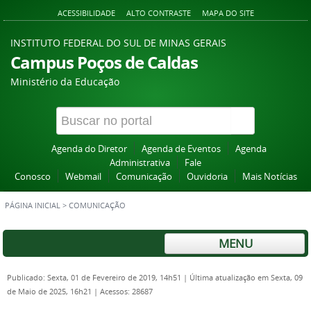
ACESSIBILIDADE
ALTO CONTRASTE
MAPA DO SITE
INSTITUTO FEDERAL DO SUL DE MINAS GERAIS
Campus Poços de Caldas
Ministério da Educação
Agenda do Diretor
Agenda de Eventos
Agenda
Administrativa
Fale
Conosco
Webmail
Comunicação
Ouvidoria
Mais Notícias
PÁGINA INICIAL
>
COMUNICAÇÃO
MENU
Publicado: Sexta, 01 de Fevereiro de 2019, 14h51
|
Última atualização em Sexta, 09
de Maio de 2025, 16h21
|
Acessos: 28687