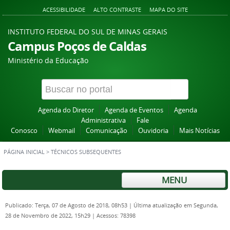
ACESSIBILIDADE
ALTO CONTRASTE
MAPA DO SITE
INSTITUTO FEDERAL DO SUL DE MINAS GERAIS
Campus Poços de Caldas
Ministério da Educação
Agenda do Diretor
Agenda de Eventos
Agenda
Administrativa
Fale
Conosco
Webmail
Comunicação
Ouvidoria
Mais Notícias
PÁGINA INICIAL
>
TÉCNICOS SUBSEQUENTES
MENU
Publicado: Terça, 07 de Agosto de 2018, 08h53
|
Última atualização em Segunda,
28 de Novembro de 2022, 15h29
|
Acessos: 78398