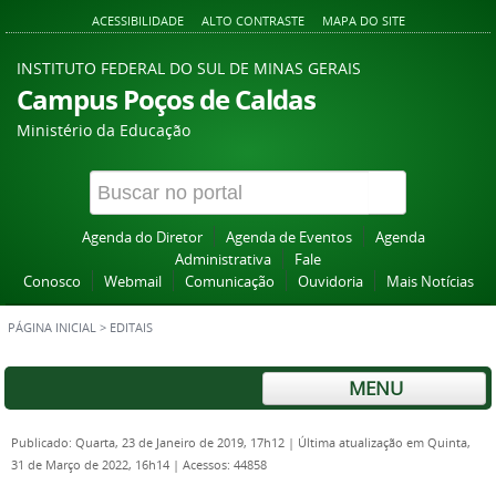
ACESSIBILIDADE
ALTO CONTRASTE
MAPA DO SITE
INSTITUTO FEDERAL DO SUL DE MINAS GERAIS
Campus Poços de Caldas
Ministério da Educação
Agenda do Diretor
Agenda de Eventos
Agenda
Administrativa
Fale
Conosco
Webmail
Comunicação
Ouvidoria
Mais Notícias
PÁGINA INICIAL
>
EDITAIS
MENU
Publicado: Quarta, 23 de Janeiro de 2019, 17h12
|
Última atualização em Quinta,
31 de Março de 2022, 16h14
|
Acessos: 44858