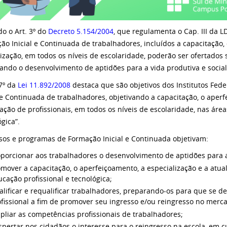
o o Art. 3º do
Decreto 5.154/2004
, que regulamenta o Cap. III da 
ão Inicial e Continuada de trabalhadores, incluídos a capacitação,
lização, em todos os níveis de escolaridade, poderão ser ofertados 
vando o desenvolvimento de aptidões para a vida produtiva e social
 7º da
Lei 11.892/2008
destaca que são objetivos dos Institutos Fede
l e Continuada de trabalhadores, objetivando a capacitação, o aperf
zação de profissionais, em todos os níveis de escolaridade, nas áre
gica”.
sos e programas de Formação Inicial e Continuada objetivam:
porcionar aos trabalhadores o desenvolvimento de aptidões para a 
mover a capacitação, o aperfeiçoamento, a especialização e a atual
cação profissional e tecnológica;
lificar e requalificar trabalhadores, preparando-os para que se 
fissional a fim de promover seu ingresso e/ou reingresso no merc
liar as competências profissionais de trabalhadores;
spertar nos cidadãos o interesse para o reingresso na escola, em