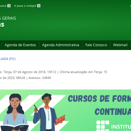
 busca
3
Ir para o rodapé
4
S GERAIS
as
Agenda de Eventos
Agenda Administrativa
Fale Conosco
Webmail
ADA (FIC)
o: Terça, 07 de Agosto de 2018, 10h12
|
Última atualização em Terça, 15
o de 2023, 08h26
|
Acessos: 24849