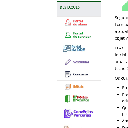
DESTAQUES
Segund
Formaç
a atua
objeti
O Art.
Inicia
atuali
tecnoló
Os cur
Pro
Pro
edu
Qua
pro
Amp
De