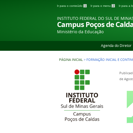
Ir para o conteúdo
1
Ir para o menu
2
Ir para a
INSTITUTO FEDERAL DO SUL DE MINA
Campus Poços de Cald
Ministério da Educação
Agenda do Diretor
PÁGINA INICIAL
>
FORMAÇÃO INICIAL E CONTINU
Publicad
de Agost