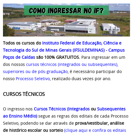
Todos os cursos
do
Instituto Federal de Educação, Ciência e
Tecnologia do Sul de Minas Gerais (IFSULDEMINAS) - Campus
Poços de Caldas
são 100% GRATUITOS.
Para ingressar em um
dos nossos
cursos técnicos (integrados ou subsequentes),
superiores ou de pós-graduação
, é necessário participar do
nosso
Processo Seletivo
,
realizado duas vezes por ano.
CURSOS TÉCNICOS
O ingresso nos
Cursos Técnicos (Integrados
ou
Subsequentes
ao Ensino Médio)
segue as regras dos editais de cada Processo
Seletivo, podendo se dar através de
prova/vestibular, análise
de histórico escolar ou sorteio
(clique aqui e confira os editais