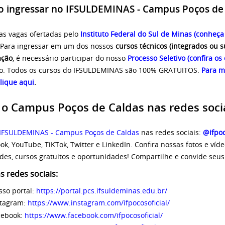
 ingressar no IFSULDEMINAS - Campus Poços de
as vagas ofertadas pelo
Instituto Federal do Sul de Minas (conheça 
. Para ingressar em um dos nossos
cursos técnicos (integrados ou 
ação
, é necessário participar do nosso
Processo Seletivo
(confira os 
o. Todos os cursos do IFSULDEMINAS são 100% GRATUITOS.
Para m
lique aqui
.
 o Campus Poços de Caldas nas redes socia
IFSULDEMINAS - Campus Poços de Caldas
nas redes sociais:
@ifpoc
ok, YouTube, TiKTok, Twitter e LinkedIn. Confira nossas fotos e víd
des,
cursos gratuitos
e oportunidades! Compartilhe e convide seu
 redes sociais:
sso portal:
https://portal.pcs.ifsuldeminas.edu.br/
stagram:
https://www.instagram.com/ifpocosoficial/
cebook:
https://www.facebook.com/ifpocosoficial/