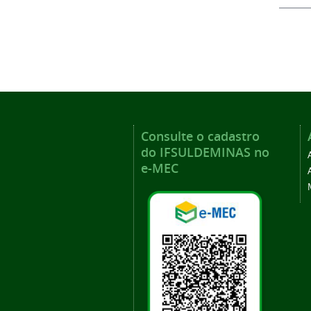
Consulte o cadastro
do IFSULDEMINAS no
e-MEC