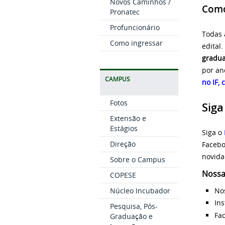
Novos Caminhos /
Como
Pronatec
Profuncionário
Todas 
Como ingressar
edital
gradu
por an
CAMPUS
no IF,
c
Fotos
Siga
Extensão e
Estágios
Siga o
Direção
Facebo
novida
Sobre o Campus
Nossas
COPESE
No
Núcleo Incubador
In
Pesquisa, Pós-
Fa
Graduação e