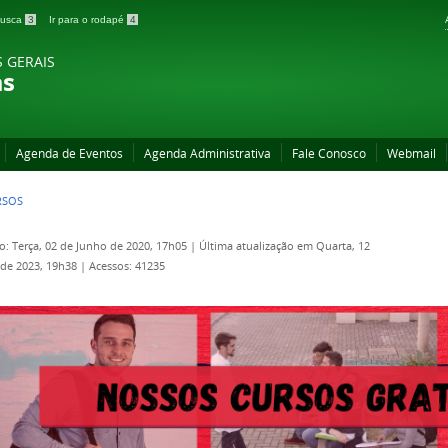
 busca
3
Ir para o rodapé
4
S GERAIS
as
Agenda de Eventos
Agenda Administrativa
Fale Conosco
Webmail
RSOS
o: Terça, 02 de Junho de 2020, 17h05
|
Última atualização em Quarta, 12
 de 2023, 19h38
|
Acessos: 41235