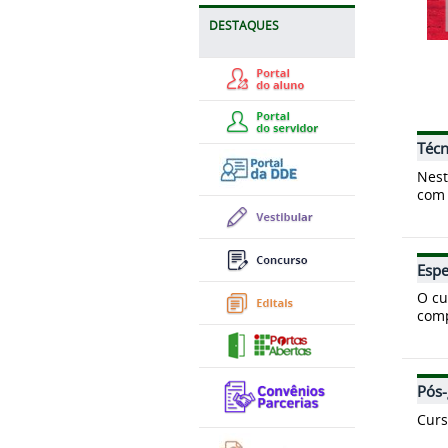
DESTAQUES
Técn
Nest
com 
Espe
O cu
comp
Pós
Curs