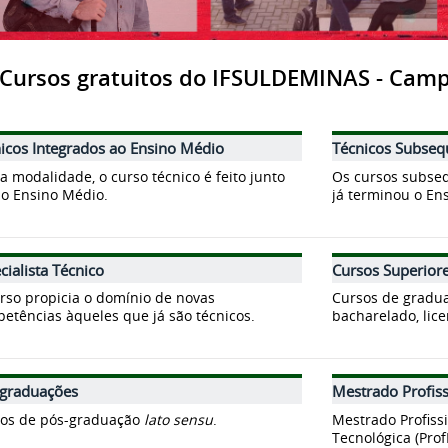
Cursos gratuitos do IFSULDEMINAS - Camp
icos Integrados ao Ensino Médio
Técnicos Subseq
a modalidade, o curso técnico é feito junto
Os cursos subse
o Ensino Médio.
já terminou o En
cialista Técnico
Cursos Superior
rso propicia o domínio de novas
Cursos de gradu
etências àqueles que já são técnicos.
bacharelado, lice
-graduações
Mestrado Profiss
os de pós-graduação
lato sensu
.
Mestrado Profiss
Tecnológica (Prof