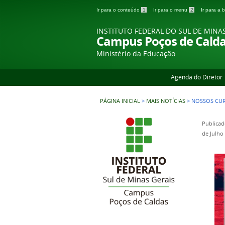
Ir para o conteúdo
1
Ir para o menu
2
Ir para a
INSTITUTO FEDERAL DO SUL DE MINA
Campus Poços de Cald
Ministério da Educação
Agenda do Diretor
PÁGINA INICIAL
>
MAIS NOTÍCIAS
>
NOSSOS CU
Publicad
de Julho