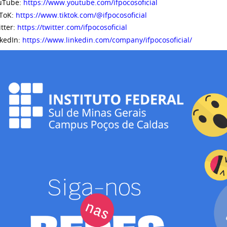
uTube:
https://www.youtube.com/ifpocosoficial
kToK:
https://www.tiktok.com/
@ifpocosoficial
tter:
https://twitter.com/ifpocosoficial
nkedIn:
https://www.linkedin.com/company/ifpocosoficial/