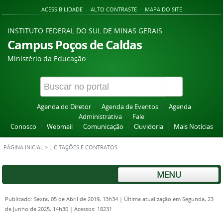
ACESSIBILIDADE
ALTO CONTRASTE
MAPA DO SITE
INSTITUTO FEDERAL DO SUL DE MINAS GERAIS
Campus Poços de Caldas
Ministério da Educação
Agenda do Diretor
Agenda de Eventos
Agenda
Administrativa
Fale
Conosco
Webmail
Comunicação
Ouvidoria
Mais Notícias
PÁGINA INICIAL
>
LICITAÇÕES E CONTRATOS
MENU
Publicado: Sexta, 05 de Abril de 2019, 13h34
|
Última atualização em Segunda, 23
de Junho de 2025, 14h30
|
Acessos: 18231