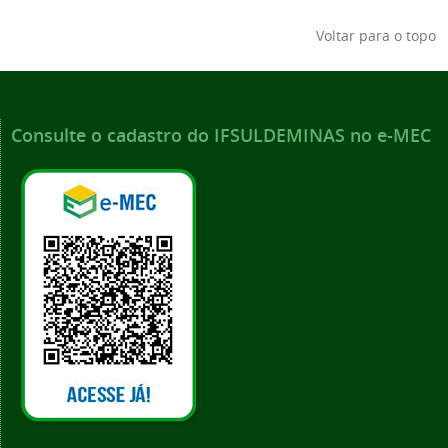
Voltar para o topo
Consulte o cadastro do IFSULDEMINAS no e-MEC