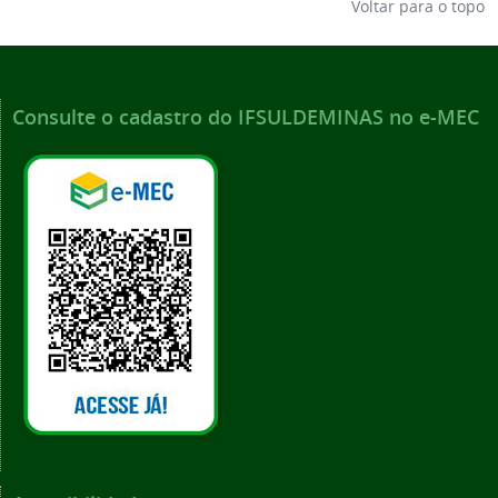
Voltar para o topo
Consulte o cadastro do IFSULDEMINAS no e-MEC