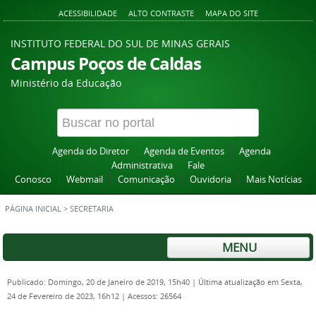
ACESSIBILIDADE
ALTO CONTRASTE
MAPA DO SITE
INSTITUTO FEDERAL DO SUL DE MINAS GERAIS
Campus Poços de Caldas
Ministério da Educação
Agenda do Diretor
Agenda de Eventos
Agenda
Administrativa
Fale
Conosco
Webmail
Comunicação
Ouvidoria
Mais Notícias
PÁGINA INICIAL
>
SECRETARIA
MENU
Publicado: Domingo, 20 de Janeiro de 2019, 15h40
|
Última atualização em Sexta,
24 de Fevereiro de 2023, 16h12
|
Acessos: 26564