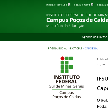
Ir para o conteúdo
1
Ir para o menu
2
Ir para a
INSTITUTO FEDERAL DO SUL DE MINA
Campus Poços de Cald
Ministério da Educação
Agenda do Diretor
PÁGINA INICIAL
>
NOTÍCIAS
>
CAPOEIRA
Publicad
de Junho
IFSU
Capo
O IFS
Roda: 