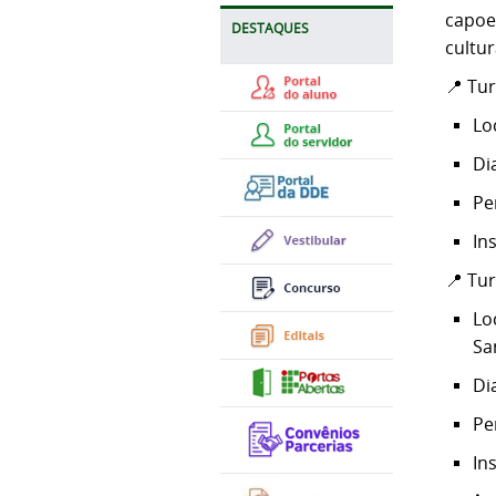
capoei
DESTAQUES
cultur
📍 Tu
Lo
Di
Pe
In
📍 Tu
Lo
Sa
Di
Pe
In