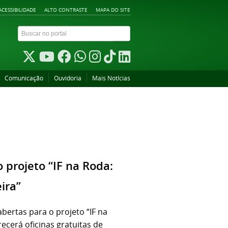
ACESSIBILIDADE
ALTO CONTRASTE
MAPA DO SITE
Comunicação
Ouvidoria
Mais Notícias
 projeto “IF na Roda:
ira”
ertas para o projeto “IF na
recerá oficinas gratuitas de