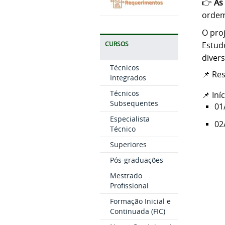
👉
As
ordem
O pro
Estud
CURSOS
divers
Técnicos
📌 Re
Integrados
Técnicos
📌 Iní
Subsequentes
01
Especialista
02
Técnico
Superiores
Pós-graduações
Mestrado
Profissional
Formação Inicial e
Continuada (FIC)