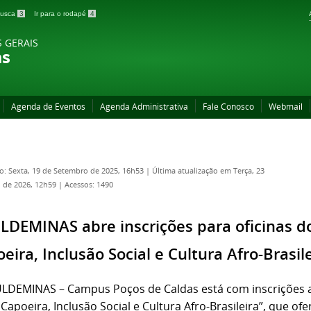
 busca
3
Ir para o rodapé
4
S GERAIS
as
Agenda de Eventos
Agenda Administrativa
Fale Conosco
Webmail
o: Sexta, 19 de Setembro de 2025, 16h53
|
Última atualização em Terça, 23
 de 2026, 12h59
|
Acessos: 1490
LDEMINAS abre inscrições para oficinas do
eira, Inclusão Social e Cultura Afro-Brasile
ULDEMINAS – Campus Poços de Caldas está com inscrições ab
Capoeira, Inclusão Social e Cultura Afro-Brasileira”, que ofe