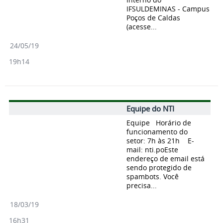
IFSULDEMINAS - Campus
Poços de Caldas
(acesse...
24/05/19
19h14
Equipe do NTI
Equipe Horário de
funcionamento do
setor: 7h às 21h E-
mail: nti.poEste
endereço de email está
sendo protegido de
spambots. Você
precisa...
18/03/19
16h31