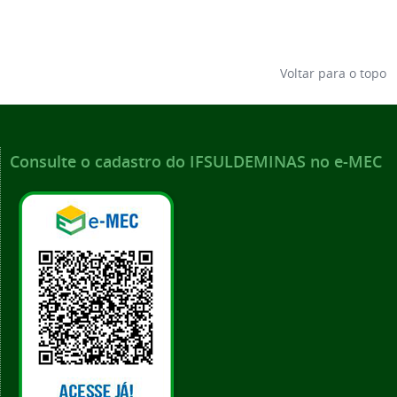
Voltar para o topo
Consulte o cadastro do IFSULDEMINAS no e-MEC