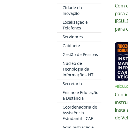
Com o
Cidade da
Inovação
para a
IFSUL
Localização e
Telefones
para 
Servidores
Gabinete
Gestão de Pessoas
Núcleo de
Tecnologia da
Informação - NTI
Secretaria
VEÍCULO
Ensino e Educação
Confir
a Distância
instru
Coordenadoria de
Insta
Assistência
de Veí
Estudantil - CAE
Administração e