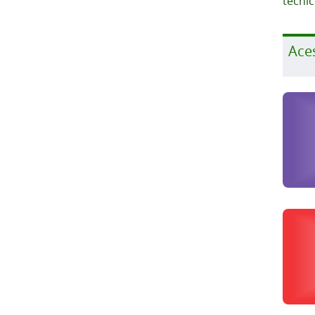
técni
Ace