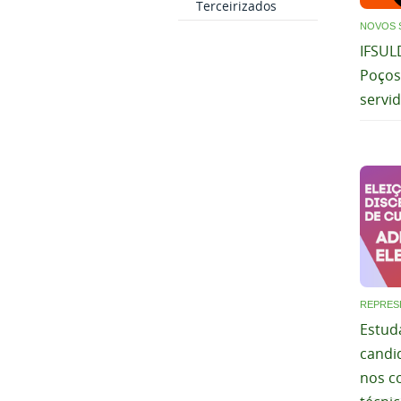
Terceirizados
NOVOS 
IFSUL
Poços
servi
REPRES
Estud
candi
nos c