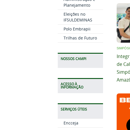
Planejamento
Eleições no
IFSULDEMINAS
Polo Embrapii
Trilhas de Futuro
SIMPÓS
Integ
NOSSOS CAMPI
de Ca
Simpó
Amazô
ACESSO À
INFORMAÇÃO
SERVIÇOS ÚTEIS
Encceja