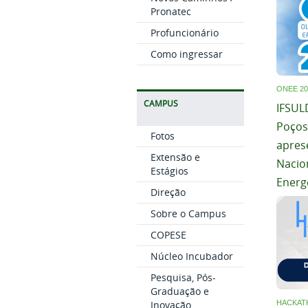
Pronatec
Profuncionário
Como ingressar
ONEE 20
CAMPUS
IFSUL
Poços
Fotos
apres
Extensão e
Nacion
Estágios
Energ
Direção
Sobre o Campus
COPESE
Núcleo Incubador
Pesquisa, Pós-
Graduação e
Inovação
HACKAT