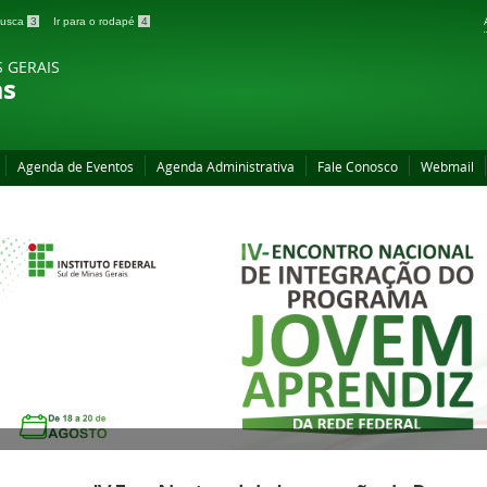
 busca
3
Ir para o rodapé
4
S GERAIS
as
Agenda de Eventos
Agenda Administrativa
Fale Conosco
Webmail