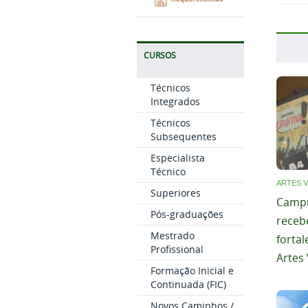
CURSOS
Técnicos
Integrados
Técnicos
Subsequentes
Especialista
Técnico
ARTES V
Superiores
Campu
Pós-graduações
receb
Mestrado
forta
Profissional
Artes 
Formação Inicial e
Continuada (FIC)
Novos Caminhos /