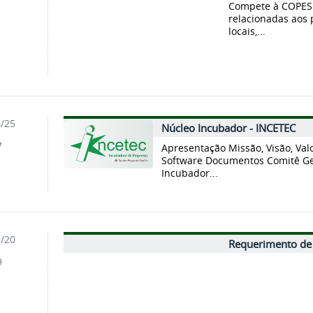
Compete à COPESE
relacionadas aos p
locais,...
4/25
Núcleo Incubador - INCETEC
7
Apresentação Missão, Visão, Va
Software Documentos Comitê Ges
Incubador...
3/20
Requerimento de 
9