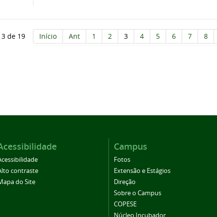
 3 de 19
Início
Ant
1
2
3
4
5
6
7
8
Acessibilidade
Campus
Acessibilidade
Fotos
Alto contraste
Extensão e Estágios
Mapa do Site
Direção
Sobre o Campus
COPESE
Núcleo Incubador