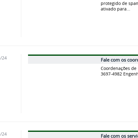
protegido de spam
ativado para...
5/24
Fale com os coor
1
Coordenações de C
3697-4982 Engenh
5/24
Fale com os serv