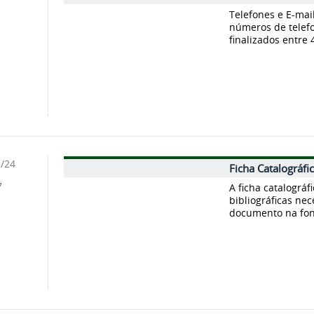
1
Telefones e E-mai
números de tele
finalizados entre 
1/24
Ficha Catalográfi
7
A ficha catalográ
bibliográficas nec
documento na font