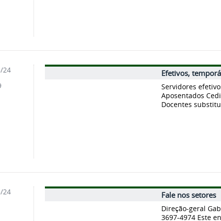
5/24
Efetivos, tempor
9
Servidores efetiv
Aposentados Cedi
Docentes substitut
5/24
Fale nos setores
1
Direção-geral Gab
3697-4974 Este e