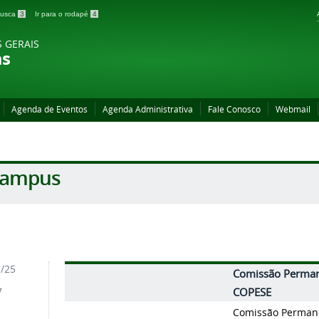
 busca
3
Ir para o rodapé
4
S GERAIS
as
Agenda de Eventos
Agenda Administrativa
Fale Conosco
Webmail
Campus
7/25
Comissão Permane
7
COPESE
Comissão Permane