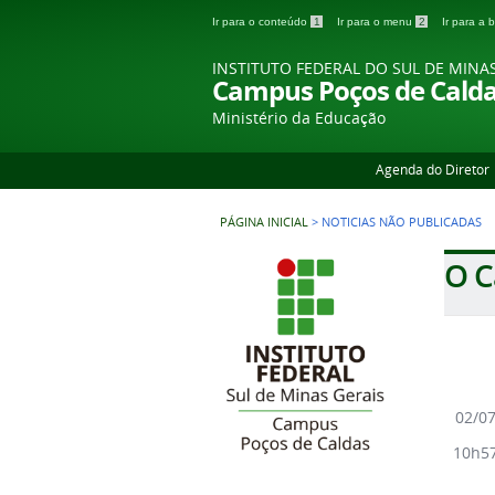
Ir para o conteúdo
1
Ir para o menu
2
Ir para a
INSTITUTO FEDERAL DO SUL DE MINA
Campus Poços de Cald
Ministério da Educação
Agenda do Diretor
PÁGINA INICIAL
>
NOTICIAS NÃO PUBLICADAS
O 
02/0
10h5