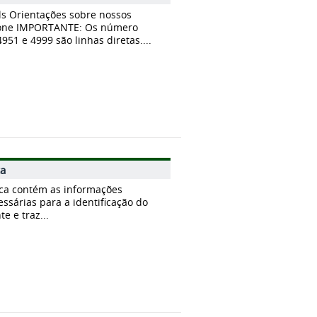
ls Orientações sobre nossos
fone IMPORTANTE: Os número
4951 e 4999 são linhas diretas....
ca
fica contém as informações
essárias para a identificação do
e e traz...