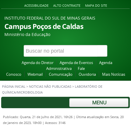
ACESSIBILIDADE
ALTO CONTRASTE
MAPA DO SITE
INSTITUTO FEDERAL DO SUL DE MINAS GERAIS
Campus Poços de Caldas
Ministério da Educação
Agenda do Diretor
Agenda de Eventos
Agenda
Administrativa
Fale
Conosco
Webmail
Comunicação
Ouvidoria
Mais Notícias
PÁGINA INICIAL
>
NOTICIAS NÃO PUBLICADAS
>
LABORATÓRIO DE
QUÍMICA/MICROBIOLOGIA
MENU
Publicado: Quarta, 21 de Julho de 2021, 16h26
|
Última atualização em Sexta, 20
de Janeiro de 2023, 18h00
|
Acessos: 3146