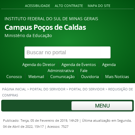
ACESSIBILIDADE
ALTO CONTRASTE
MAPA DO SITE
INSTITUTO FEDERAL DO SUL DE MINAS GERAIS
Campus Poços de Caldas
Ministério da Educação
Agenda do Diretor
Agenda de Eventos
Agenda
Administrativa
Fale
Conosco
Webmail
Comunicação
Ouvidoria
Mais Notícias
PÁGINA INICIAL
>
PORTAL DO SERVIDOR
>
PORTAL DO SERVIDOR
>
REQUISIÇÃO DE
COMPRAS
MENU
Publicado: Terça, 05 de Fevereiro de 2019, 14h29
|
Última atualização em Segunda,
04 de Abril de 2022, 15h17
|
Acessos: 7527