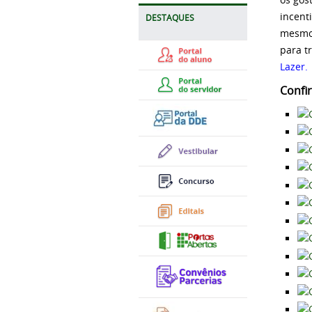
incent
DESTAQUES
mesmos
para t
Lazer.
Confi