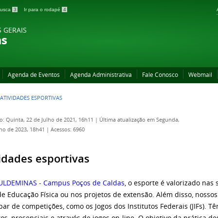
 busca
3
Ir para o rodapé
4
S GERAIS
as
Agenda de Eventos
Agenda Administrativa
Fale Conosco
Webmail
ATIVIDADES ESPORTIVAS
o: Quinta, 22 de Julho de 2021, 16h11
|
Última atualização em Segunda,
lho de 2023, 18h41
|
Acessos: 6960
idades esportivas
ULDEMINAS - Campus Poços de Caldas
, o esporte é valorizado nas
de Educação Física ou nos projetos de extensão. Além disso, nosso
ipar de competições, como os Jogos dos Institutos Federais (JIFs). 
tos, presenciais e através de jogos on-line. O objetivo da prática 