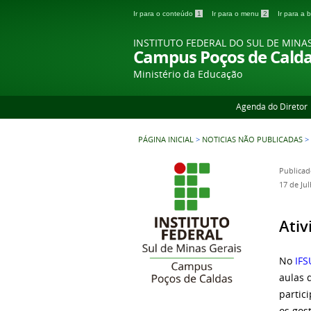
Ir para o conteúdo
1
Ir para o menu
2
Ir para a
INSTITUTO FEDERAL DO SUL DE MINA
Campus Poços de Cald
Ministério da Educação
Agenda do Diretor
PÁGINA INICIAL
>
NOTICIAS NÃO PUBLICADAS
>
Publicad
17 de Ju
Ativ
No
IFS
aulas 
partic
os gos