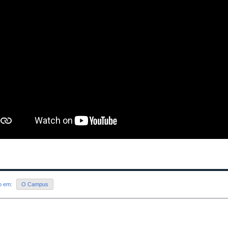
do em:
O Campus