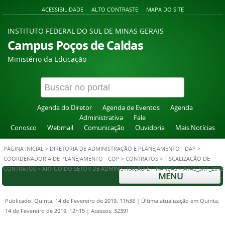
ACESSIBILIDADE
ALTO CONTRASTE
MAPA DO SITE
INSTITUTO FEDERAL DO SUL DE MINAS GERAIS
Campus Poços de Caldas
Ministério da Educação
Agenda do Diretor
Agenda de Eventos
Agenda
Administrativa
Fale
Conosco
Webmail
Comunicação
Ouvidoria
Mais Notícias
PÁGINA INICIAL
>
DIRETORIA DE ADMINISTRAÇÃO E PLANEJAMENTO - DAP
>
COORDENADORIA DE PLANEJAMENTO - COP
>
CONTRATOS
>
FISCALIZAÇÃO DE
CONTRATOS
>
ARTIGO DO SETOR DE ADMINISTRAÇÃO E FINANÇAS
>
ATAS_SRP_2018
MENU
Publicado: Quinta, 14 de Fevereiro de 2019, 11h38
|
Última atualização em Quinta,
14 de Fevereiro de 2019, 12h15
|
Acessos: 32391