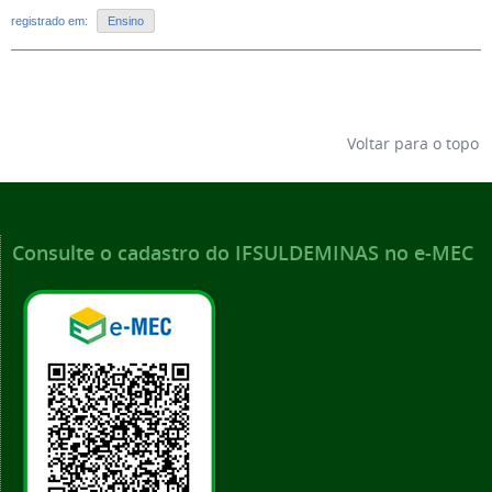
registrado em:
Ensino
Voltar para o topo
Consulte o cadastro do IFSULDEMINAS no e-MEC