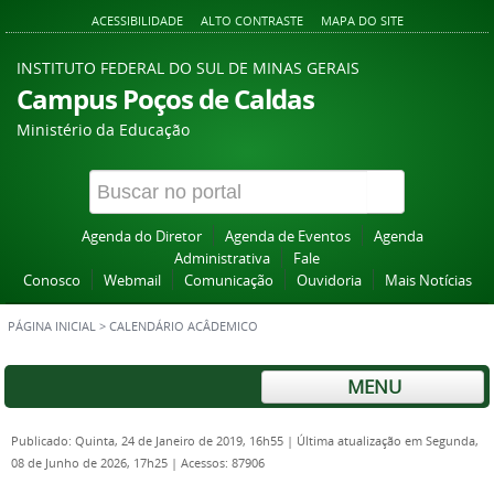
ACESSIBILIDADE
ALTO CONTRASTE
MAPA DO SITE
INSTITUTO FEDERAL DO SUL DE MINAS GERAIS
Campus Poços de Caldas
Ministério da Educação
Agenda do Diretor
Agenda de Eventos
Agenda
Administrativa
Fale
Conosco
Webmail
Comunicação
Ouvidoria
Mais Notícias
PÁGINA INICIAL
>
CALENDÁRIO ACÂDEMICO
MENU
Publicado: Quinta, 24 de Janeiro de 2019, 16h55
|
Última atualização em Segunda,
08 de Junho de 2026, 17h25
|
Acessos: 87906