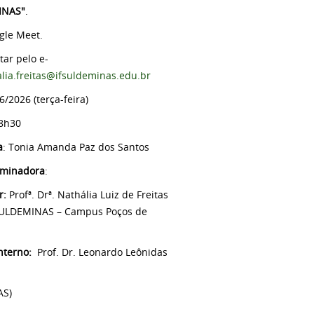
INAS"
.
gle Meet.
itar pelo e-
lia.freitas@ifsuldeminas.edu.br
6/2026 (terça-feira)
08h30
a
: Tonia Amanda Paz dos Santos
aminadora
:
r:
Profª. Drª. Nathália Luiz de Freitas
SULDEMINAS – Campus Poços de
terno:
Prof. Dr. Leonardo Leônidas
AS)