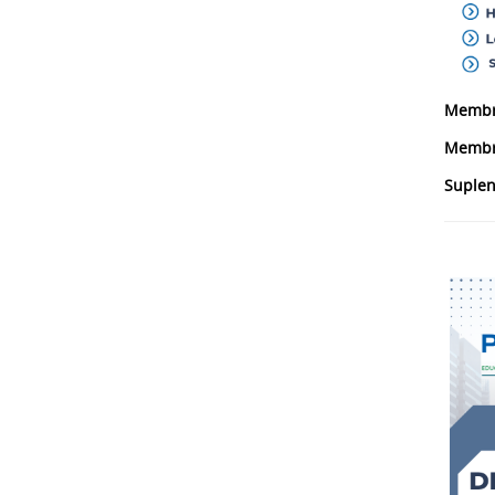
Membro
Membr
Suplen