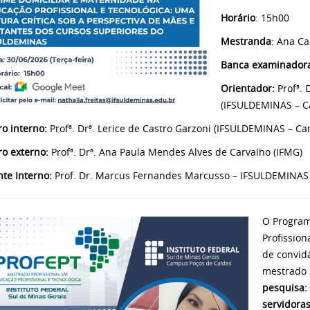
Horário
: 15h00
Mestranda
: Ana Ca
Banca examinador
Orientador:
Profª. 
(IFSULDEMINAS – C
 interno:
Profª. Drª. Lerice de Castro Garzoni (IFSULDEMINAS – C
o externo:
Profª. Drª.
Ana Paula Mendes Alves de Carvalho (IFMG)
nte Interno:
Prof. Dr. Marcus Fernandes Marcusso – IFSULDEMINAS 
O Program
Profission
de convidá
mestrado 
pesquisa:
servidoras