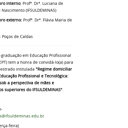
o interno:
Profª. Drª. Luciana de
 Nascimento (IFSULDEMINAS)
ro externo:
Profª. Drª. Flávia Maria de
- Poços de Caldas
-graduação em Educação Profissional
EPT) tem a honra de convidá-lo(a) para
mestrado intitulada
"Regime domiciliar
ducação Profissional e Tecnológica:
 sob a perspectiva de mães e
sos superiores do IFSULDEMINAS"
.
.
e-
tas@ifsuldeminas.edu.br
erça-feira)