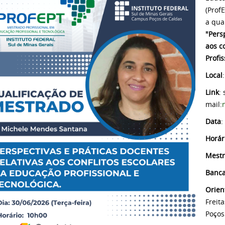
(Prof
a qua
"Pers
aos c
Profi
Local
Link
: 
mail:
Data
:
Horár
Mest
Banc
Orien
Freit
Poços