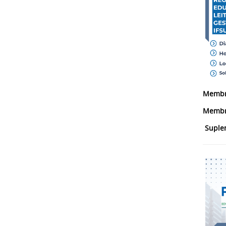
Membro
Membr
Suple