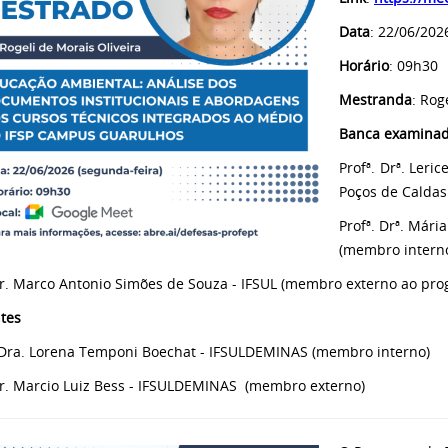
Data
: 22/06/202
Horário
: 09h30
Mestranda
: Rog
Banca examina
Profª. Drª. Ler
Poços de Caldas
Profª. Drª. Mári
(membro intern
Dr. Marco Antonio Simões de Souza - IFSUL (membro externo ao pr
tes
 Dra. Lorena Temponi Boechat - IFSULDEMINAS (membro interno)
Dr. Marcio Luiz Bess - IFSULDEMINAS (membro externo)