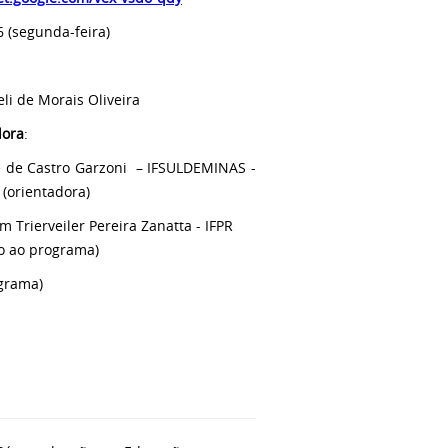
6 (segunda-feira)
eli de Morais Oliveira
dora
:
ice de Castro Garzoni – IFSULDEMINAS -
 (orientadora)
am Trierveiler Pereira Zanatta - IFPR
o ao programa)
ograma)