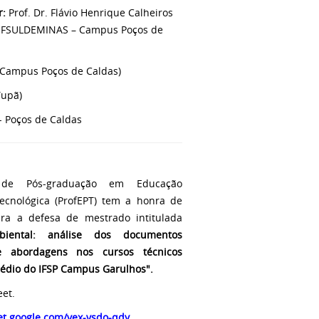
r:
Prof. Dr. Flávio Henrique Calheiros
(IFSULDEMINAS – Campus Poços de
 Campus Poços de Caldas)
Tupã)
- Poços de Caldas
de Pós-graduação em Educação
Tecnológica (ProfEPT) tem a honra de
para a defesa de mestrado intitulada
biental: análise dos documentos
 e abordagens nos cursos técnicos
médio do
IFSP Campus Garulhos".
eet.
et.google.com/vex-
vsdo-qdy