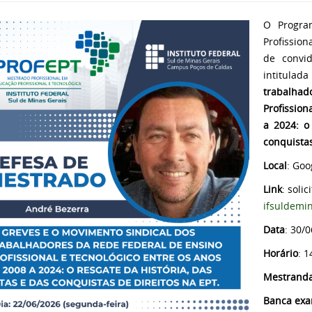
O Progra
Profission
de convid
intitulada
trabalha
Profission
a 2024: o
conquistas
Local
: Goo
Link
: soli
ifsuldemi
Data
: 30/0
Horário
: 1
Mestrand
Banca ex