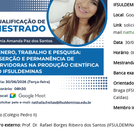
IFSULDEM
Local
: Goo
Link
: solic
mail:
natha
Data
: 30/0
Horário
: 
Mestrand
Banca ex
Orientado
Braga (IF
Caldas)
Membro in
o (Colégio Pedro II)
o externo:
Prof. Dr. Rafael Borges Ribeiro dos Santos (IFSULDEMIN