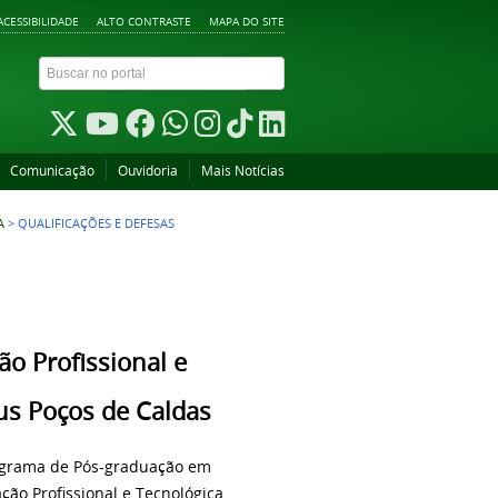
ACESSIBILIDADE
ALTO CONTRASTE
MAPA DO SITE
Comunicação
Ouvidoria
Mais Notícias
A
>
QUALIFICAÇÕES E DEFESAS
o Profissional e
us Poços de Caldas
grama de Pós-graduação em
ção Profissional e Tecnológica