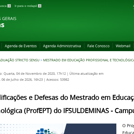
 busca
3
Ir para o rodapé
4
S GERAIS
as
Agenda de Eventos
Agenda Administrativa
Fale Conosco
Webmail
ADUAÇÃO STRICTO SENSU
>
MESTRADO EM EDUCAÇÃO PROFISSIONAL E TECNOLÓGIC
o: Quarta, 04 de Novembro de 2020, 17h12
|
Última atualização em
 06 de Julho de 2026, 16h23
|
Acessos: 53982
ificações e Defesas do Mestrado em Educaçã
ológica (ProfEPT) do IFSULDEMINAS - Camp
O Pro
Educa