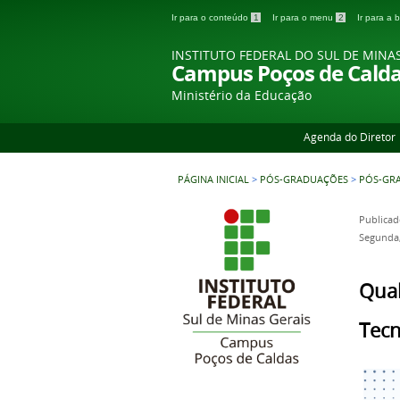
Ir para o conteúdo
1
Ir para o menu
2
Ir para a
INSTITUTO FEDERAL DO SUL DE MINA
Campus Poços de Cald
Ministério da Educação
Agenda do Diretor
PÁGINA INICIAL
>
PÓS-GRADUAÇÕES
>
PÓS-GR
Publicad
Segunda,
Qual
Tecn