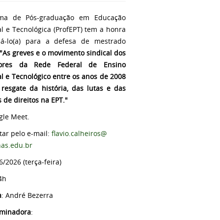
ma de Pós-graduação em Educação
al e Tecnológica (ProfEPT) tem a honra
á-lo(a) para a defesa de mestrado
"As greves e o movimento sindical dos
dores da Rede Federal de Ensino
al e Tecnológico entre os anos de 2008
 resgate da história, das lutas e das
 de direitos na EPT."
gle Meet.
citar pelo e-mail:
flavio.calheiros@
nas.edu.br
6/2026 (terça-feira)
4h
a
: André Bezerra
aminadora
: