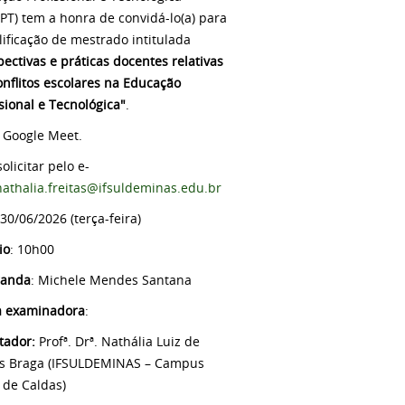
EPT) tem a honra de convidá-lo(a) para
lificação de mestrado intitulada
pectivas e práticas docentes relativas
onflitos escolares na Educação
ssional e Tecnológica"
.
: Google Meet.
solicitar pelo e-
nathalia.freitas@ifsuldeminas.edu.br
 30/06/2026 (terça-feira)
io
: 10h00
randa
: Michele Mendes Santana
a examinadora
:
tador:
Profª. Drª. Nathália Luiz de
as Braga (IFSULDEMINAS – Campus
 de Caldas)