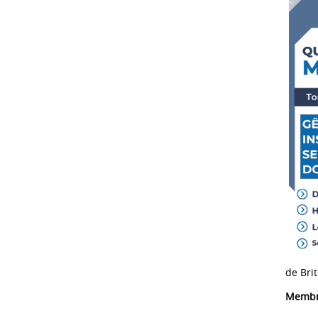
de Brit
Membr