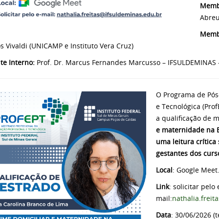
Membr
Abreu
Memb
 Vivaldi (UNICAMP e Instituto Vera Cruz)
te Interno:
Prof. Dr. Marcus Fernandes Marcusso – IFSULDEMINAS 
O Programa de Pós
e Tecnológica (Prof
a qualificação de 
e maternidade na E
uma leitura crítica
gestantes dos cur
Local
: Google Meet
Link
: solicitar pelo 
mail:
nathalia.frei
Data
: 30/06/2026 (t