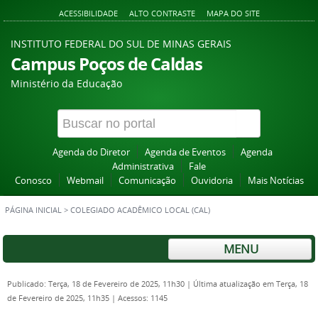
ACESSIBILIDADE
ALTO CONTRASTE
MAPA DO SITE
INSTITUTO FEDERAL DO SUL DE MINAS GERAIS
Campus Poços de Caldas
Ministério da Educação
Agenda do Diretor
Agenda de Eventos
Agenda
Administrativa
Fale
Conosco
Webmail
Comunicação
Ouvidoria
Mais Notícias
PÁGINA INICIAL
>
COLEGIADO ACADÊMICO LOCAL (CAL)
MENU
Publicado: Terça, 18 de Fevereiro de 2025, 11h30
|
Última atualização em Terça, 18
de Fevereiro de 2025, 11h35
|
Acessos: 1145